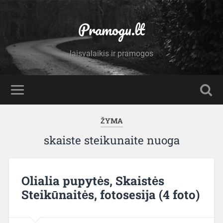
Pramogu.lt
laisvalaikis ir pramogos
ŽYMA
skaiste steikunaite nuoga
Olialia pupytės, Skaistės
Steikūnaitės, fotosesija (4 foto)