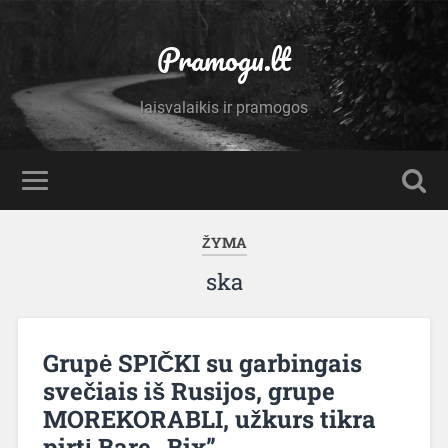
Pramogu.lt
laisvalaikis ir pramogos
ŽYMA
ska
Grupė SPIČKI su garbingais
svečiais iš Rusijos, grupe
MOREKORABLI, užkurs tikra
pirtį Bare „Bix”