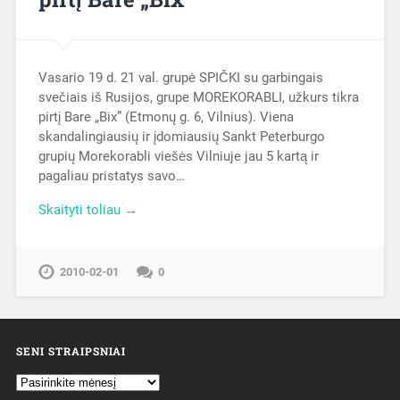
Vasario 19 d. 21 val. grupė SPIČKI su garbingais
svečiais iš Rusijos, grupe MOREKORABLI, užkurs tikra
pirtį Bare „Bix” (Etmonų g. 6, Vilnius). Viena
skandalingiausių ir įdomiausių Sankt Peterburgo
grupių Morekorabli viešės Vilniuje jau 5 kartą ir
pagaliau pristatys savo…
Skaityti toliau →
2010-02-01
0
SENI STRAIPSNIAI