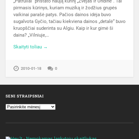
„Patruliai“ pristato naują kūrinį „Žvejas ir Undinė“. Tai
pirmasis kūrinys, kuriam muziką ir žodžius grupės
vaikinai parašė patys. Pačios dainos idėja buvo
sugalvota Gyčio, tačiau kiekviena dainos „detalė“ buvo
kruopščiai suderinta su Algiu. Kaip ir kur gimė ši
daina? „Vilniuje,…
Skaityti toliau →
2010-01-18
0
SENI STRAIPSNIAI