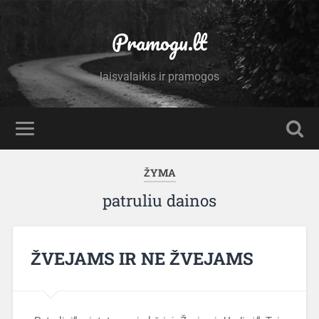
Pramogu.lt
laisvalaikis ir pramogos
ŽYMA
patruliu dainos
ŽVEJAMS IR NE ŽVEJAMS