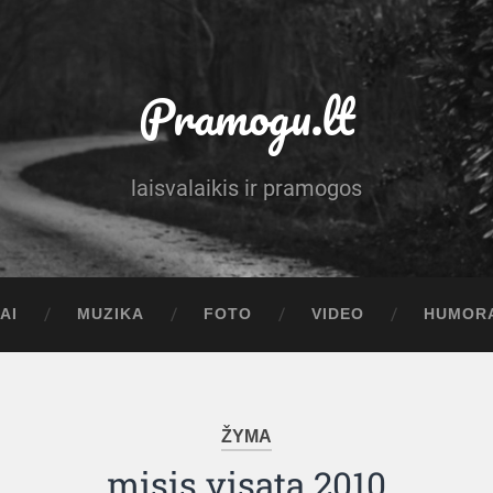
Pramogu.lt
laisvalaikis ir pramogos
AI
MUZIKA
FOTO
VIDEO
HUMOR
ŽYMA
misis visata 2010