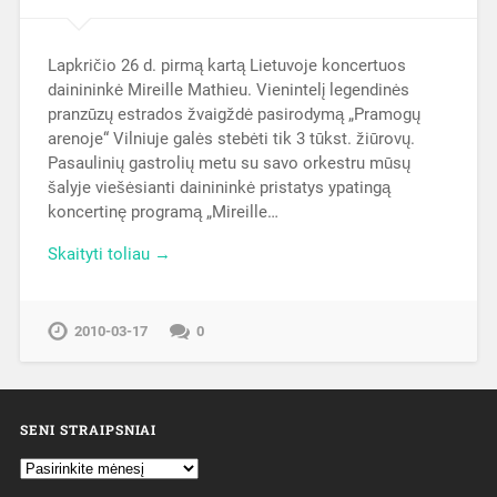
Lapkričio 26 d. pirmą kartą Lietuvoje koncertuos
dainininkė Mireille Mathieu. Vienintelį legendinės
pranzūzų estrados žvaigždė pasirodymą „Pramogų
arenoje“ Vilniuje galės stebėti tik 3 tūkst. žiūrovų.
Pasaulinių gastrolių metu su savo orkestru mūsų
šalyje viešėsianti dainininkė pristatys ypatingą
koncertinę programą „Mireille…
Skaityti toliau →
2010-03-17
0
SENI STRAIPSNIAI