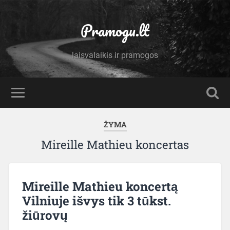
Pramogu.lt
laisvalaikis ir pramogos
ŽYMA
Mireille Mathieu koncertas
Mireille Mathieu koncertą
Vilniuje išvys tik 3 tūkst.
žiūrovų