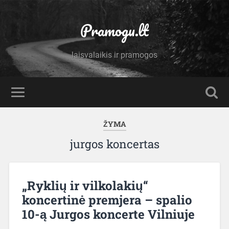
Pramogu.lt
laisvalaikis ir pramogos
ŽYMA
jurgos koncertas
„Ryklių ir vilkolakių“
koncertinė premjera – spalio
10-ą Jurgos koncerte Vilniuje