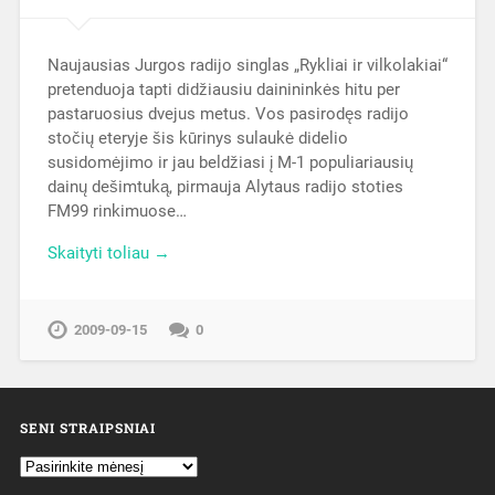
Naujausias Jurgos radijo singlas „Rykliai ir vilkolakiai“
pretenduoja tapti didžiausiu dainininkės hitu per
pastaruosius dvejus metus. Vos pasirodęs radijo
stočių eteryje šis kūrinys sulaukė didelio
susidomėjimo ir jau beldžiasi į M-1 populiariausių
dainų dešimtuką, pirmauja Alytaus radijo stoties
FM99 rinkimuose…
Skaityti toliau →
2009-09-15
0
SENI STRAIPSNIAI