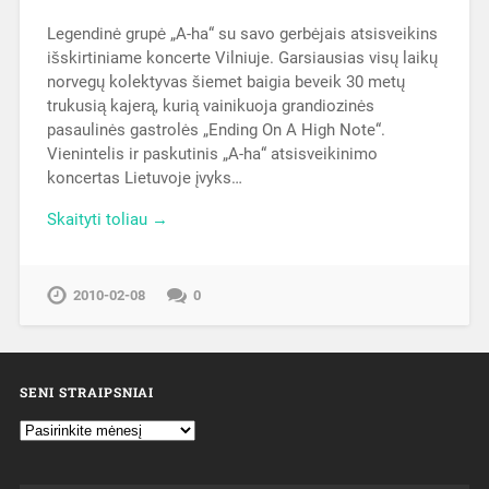
Legendinė grupė „A-ha“ su savo gerbėjais atsisveikins
išskirtiniame koncerte Vilniuje. Garsiausias visų laikų
norvegų kolektyvas šiemet baigia beveik 30 metų
trukusią kajerą, kurią vainikuoja grandiozinės
pasaulinės gastrolės „Ending On A High Note“.
Vienintelis ir paskutinis „A-ha“ atsisveikinimo
koncertas Lietuvoje įvyks…
Skaityti toliau →
2010-02-08
0
SENI STRAIPSNIAI