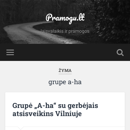
Pramogu.lt
laisvalaikis ir pramogos
ŽYMA
grupe a-ha
Grupė „A-ha“ su gerbėjais
atsisveikins Vilniuje