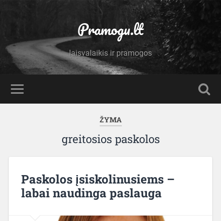
Pramogu.lt
laisvalaikis ir pramogos
ŽYMA
greitosios paskolos
Paskolos įsiskolinusiems –
labai naudinga paslauga