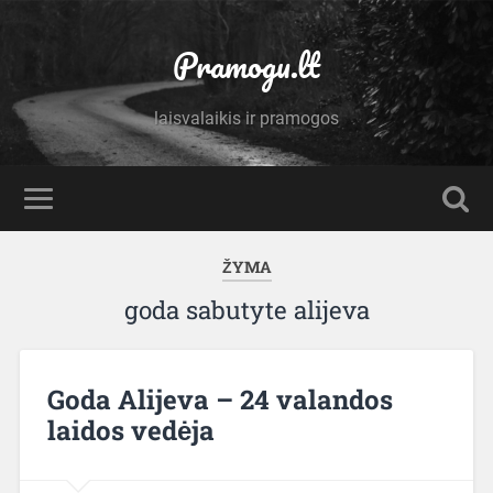
Pramogu.lt
laisvalaikis ir pramogos
ŽYMA
goda sabutyte alijeva
Goda Alijeva – 24 valandos
laidos vedėja