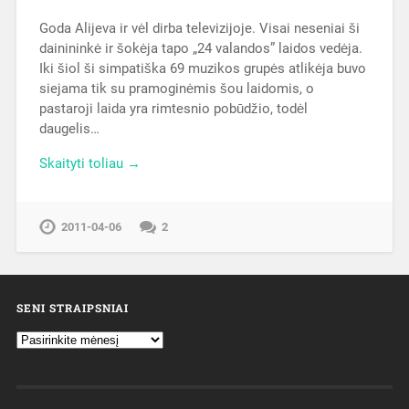
Goda Alijeva ir vėl dirba televizijoje. Visai neseniai ši
dainininkė ir šokėja tapo „24 valandos” laidos vedėja.
Iki šiol ši simpatiška 69 muzikos grupės atlikėja buvo
siejama tik su pramoginėmis šou laidomis, o
pastaroji laida yra rimtesnio pobūdžio, todėl
daugelis…
Skaityti toliau →
2011-04-06
2
SENI STRAIPSNIAI