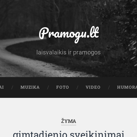
Pramogu.lt
laisvalaikis ir pramogos
AI
MUZIKA
FOTO
VIDEO
HUMOR
ŽYMA
gimtadienio sveikinimai