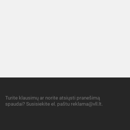
Turite klausimų ar norite atsiųsti pranešimą
spaudai? Susisiekite el. paštu reklama@vll.lt.