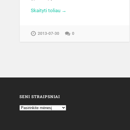
Skaityti toliau →
2013-07-30
0
SENI STRAIPSNIAI