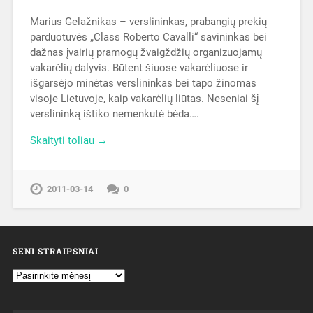
Marius Gelažnikas – verslininkas, prabangių prekių
parduotuvės „Class Roberto Cavalli“ savininkas bei
dažnas įvairių pramogų žvaigždžių organizuojamų
vakarėlių dalyvis. Būtent šiuose vakarėliuose ir
išgarsėjo minėtas verslininkas bei tapo žinomas
visoje Lietuvoje, kaip vakarėlių liūtas. Neseniai šį
verslininką ištiko nemenkutė bėda….
Skaityti toliau →
2011-03-14
0
SENI STRAIPSNIAI