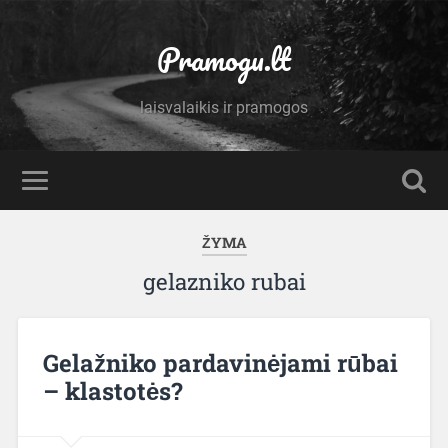
Pramogu.lt
laisvalaikis ir pramogos
ŽYMA
gelazniko rubai
Gelažniko pardavinėjami rūbai
– klastotės?