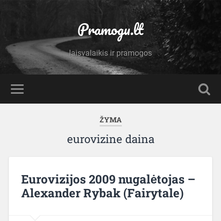
Pramogu.lt
laisvalaikis ir pramogos
ŽYMA
eurovizine daina
Eurovizijos 2009 nugalėtojas –
Alexander Rybak (Fairytale)