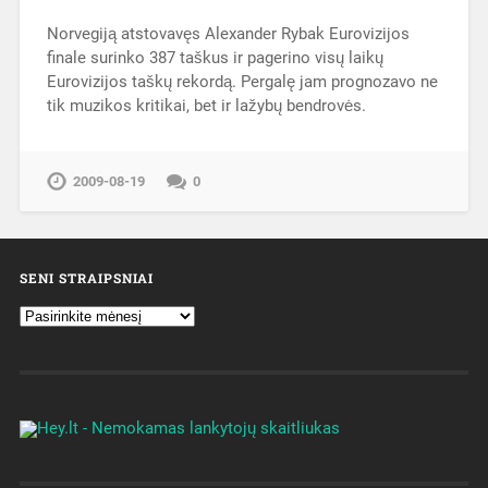
Norvegiją atstovavęs Alexander Rybak Eurovizijos
finale surinko 387 taškus ir pagerino visų laikų
Eurovizijos taškų rekordą. Pergalę jam prognozavo ne
tik muzikos kritikai, bet ir lažybų bendrovės.
2009-08-19
0
SENI STRAIPSNIAI