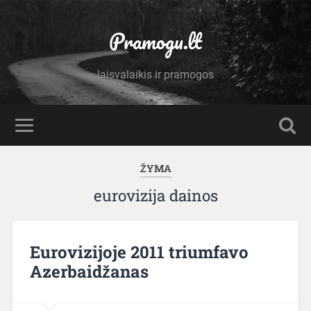
Pramogu.lt
laisvalaikis ir pramogos
ŽYMA
eurovizija dainos
Eurovizijoje 2011 triumfavo
Azerbaidžanas