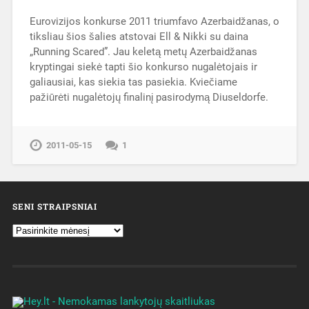
Eurovizijos konkurse 2011 triumfavo Azerbaidžanas, o
tiksliau šios šalies atstovai Ell & Nikki su daina
„Running Scared”. Jau keletą metų Azerbaidžanas
kryptingai siekė tapti šio konkurso nugalėtojais ir
galiausiai, kas siekia tas pasiekia. Kviečiame
pažiūrėti nugalėtojų finalinį pasirodymą Diuseldorfe.
2011-05-15
1
SENI STRAIPSNIAI