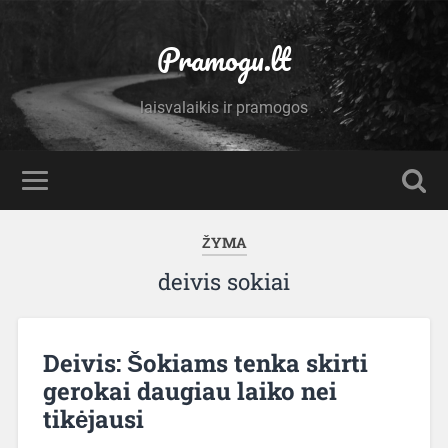
Pramogu.lt
laisvalaikis ir pramogos
ŽYMA
deivis sokiai
Deivis: Šokiams tenka skirti
gerokai daugiau laiko nei
tikėjausi