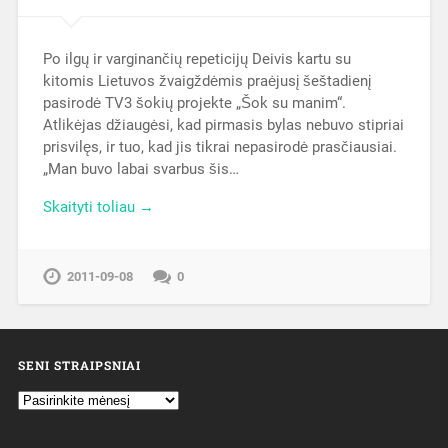
Po ilgų ir varginančių repeticijų Deivis kartu su
kitomis Lietuvos žvaigždėmis praėjusį šeštadienį
pasirodė TV3 šokių projekte „Šok su manim“.
Atlikėjas džiaugėsi, kad pirmasis bylas nebuvo stipriai
prisvilęs, ir tuo, kad jis tikrai nepasirodė prasčiausiai.
„Man buvo labai svarbus šis…
Skaityti toliau →
2011-09-08
0
SENI STRAIPSNIAI