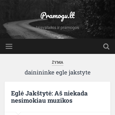
Pramogu.lt
laisvalaikis ir pramogos
ŽYMA
dainininke egle jakstyte
Eglė Jakštytė: Aš niekada
nesimokiau muzikos