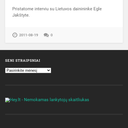
Pristatome interviu su Lietuvos dainininke Egle
Jakštyte.
2011-08-19
0
SENI STRAIPSNIAI