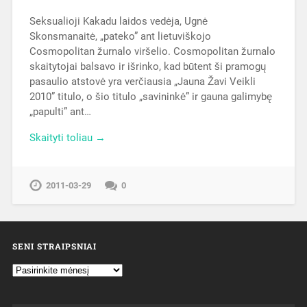
Seksualioji Kakadu laidos vedėja, Ugnė
Skonsmanaitė, „pateko” ant lietuviškojo
Cosmopolitan žurnalo viršelio. Cosmopolitan žurnalo
skaitytojai balsavo ir išrinko, kad būtent ši pramogų
pasaulio atstovė yra verčiausia „Jauna Žavi Veikli
2010” titulo, o šio titulo „savininkė” ir gauna galimybę
„papulti” ant…
Skaityti toliau →
2011-03-29
0
SENI STRAIPSNIAI