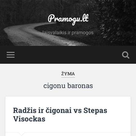
Pramogu.lt
laisvalaikis ir pramogos
ŽYMA
cigonu baronas
Radžis ir čigonai vs Stepas
Visockas