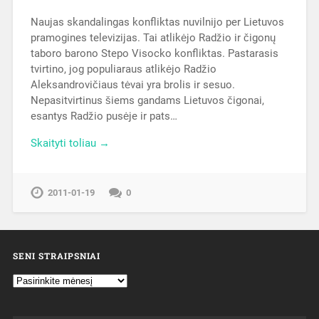
Naujas skandalingas konfliktas nuvilnijo per Lietuvos
pramogines televizijas. Tai atlikėjo Radžio ir čigonų
taboro barono Stepo Visocko konfliktas. Pastarasis
tvirtino, jog populiaraus atlikėjo Radžio
Aleksandrovičiaus tėvai yra brolis ir sesuo.
Nepasitvirtinus šiems gandams Lietuvos čigonai,
esantys Radžio pusėje ir pats…
Skaityti toliau →
2011-01-19
0
SENI STRAIPSNIAI