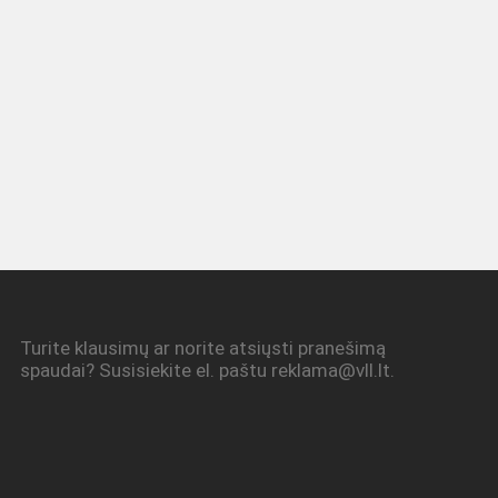
Turite klausimų ar norite atsiųsti pranešimą
spaudai? Susisiekite el. paštu reklama@vll.lt.