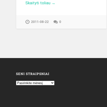
Skaityti toliau →
2011-08-22
0
SENI STRAIPSNIAI