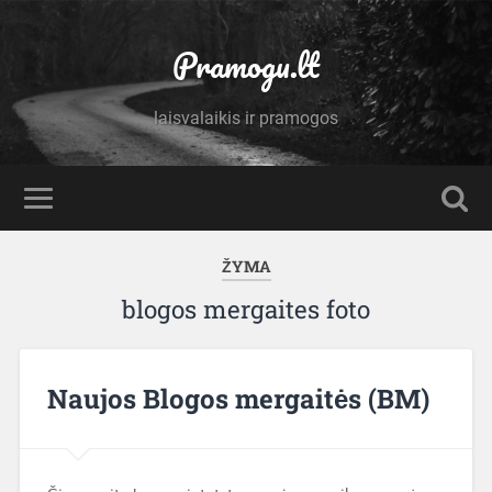
Pramogu.lt
laisvalaikis ir pramogos
ŽYMA
blogos mergaites foto
Naujos Blogos mergaitės (BM)