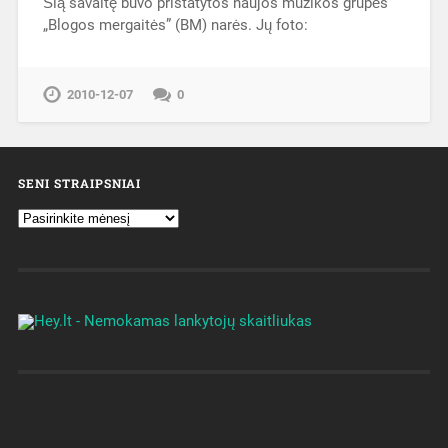
Šią savaitę buvo pristatytos naujos muzikos grupės
„Blogos mergaitės” (BM) narės. Jų foto:
2010-12-07
0
SENI STRAIPSNIAI