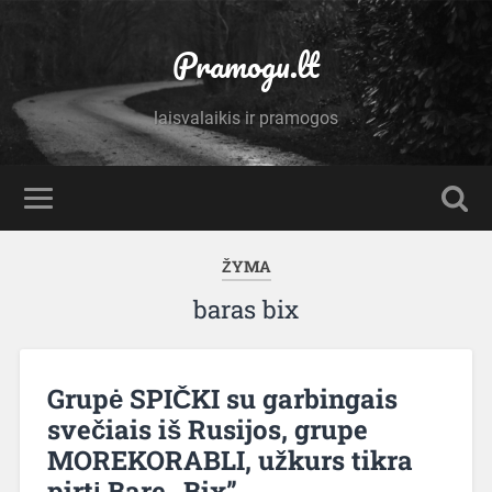
Pramogu.lt
laisvalaikis ir pramogos
ŽYMA
baras bix
Grupė SPIČKI su garbingais
svečiais iš Rusijos, grupe
MOREKORABLI, užkurs tikra
pirtį Bare „Bix”