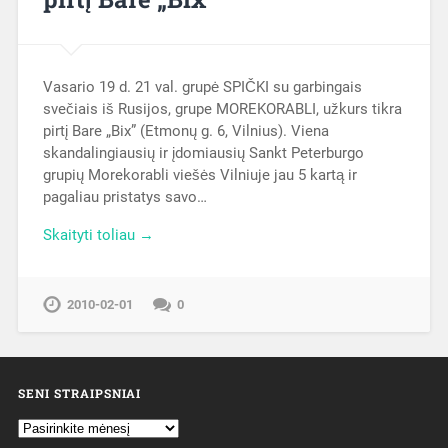
Vasario 19 d. 21 val. grupė SPIČKI su garbingais
svečiais iš Rusijos, grupe MOREKORABLI, užkurs tikra
pirtį Bare „Bix” (Etmonų g. 6, Vilnius). Viena
skandalingiausių ir įdomiausių Sankt Peterburgo
grupių Morekorabli viešės Vilniuje jau 5 kartą ir
pagaliau pristatys savo…
Skaityti toliau →
2010-02-01
0
SENI STRAIPSNIAI