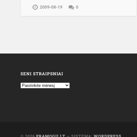
2009-08-19
0
SENI STRAIPSNIAI
© 2026
PRAMOGU.LT
— SISTEMA:
WORDPRESS