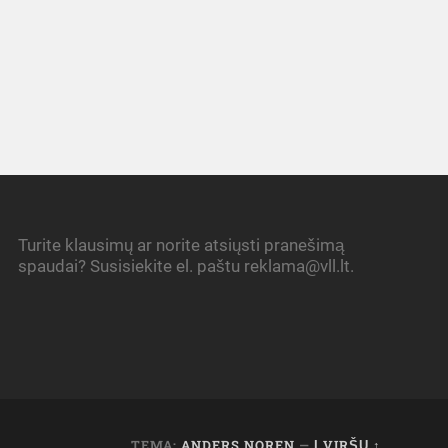
Turite klausimų ar norite atsiųsti pranešimą
spaudai? Susisiekite el. paštu reklama@vll.lt.
TEMA:
ANDERS NOREN
—
Į VIRŠŲ ↑